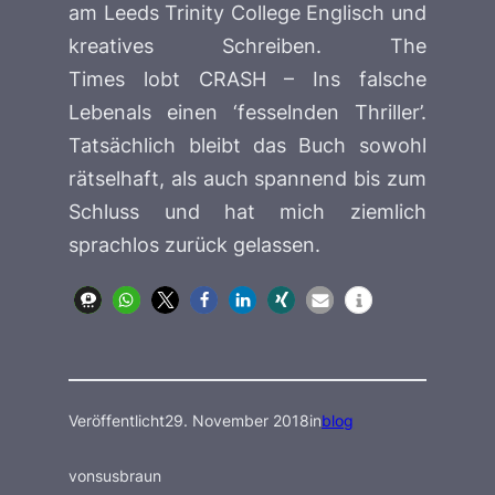
am
Leeds Trinity College
Englisch und
kreatives Schreiben.
The
Times
lobt
CRASH – Ins falsche
Leben
als einen ‘fesselnden Thriller’.
Tatsächlich bleibt das Buch sowohl
rätselhaft, als auch spannend bis zum
Schluss und hat mich ziemlich
sprachlos zurück gelassen.
Veröffentlicht
29. November 2018
in
blog
von
susbraun