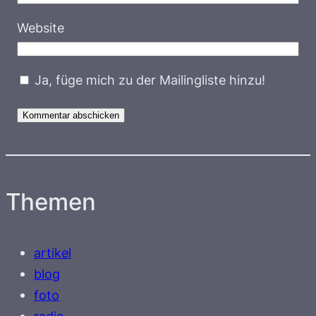
Website
Ja, füge mich zu der Mailingliste hinzu!
Themen
artikel
blog
foto
radio