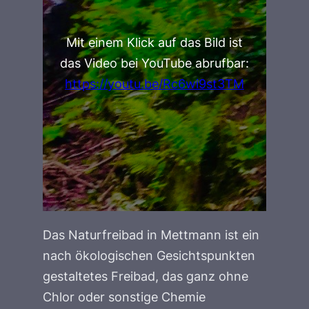
Mit einem Klick auf das Bild ist
das Video bei YouTube abrufbar:
https://youtu.be/Rc6wi9st3TM
Das Naturfreibad in Mettmann ist ein
nach ökologischen Gesichtspunkten
gestaltetes Freibad, das ganz ohne
Chlor oder sonstige Chemie