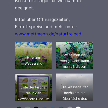
Becken ist sogar für Wettkämpfe
geeignet.
Infos über Öffnungszeiten,
Eintrittspreise und mehr unter:
www.mettmann.de/naturfreibad
Wenn man ein
Holz am
wenig sucht, kann
Wegesrand
man zB diesen
Waldpilz entdecken
Die Wasserläufer
Liste der Fische,
bevölkern die
die in den
Oberfläche des
Gewässern rund um
Sees in der Nähe
das Naturfreibad