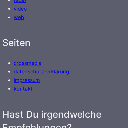
video
web
Seiten
crossmedia
datenschutz-erklärung
impressum
kontakt
Hast Du irgendwelche
Empfehlungen?