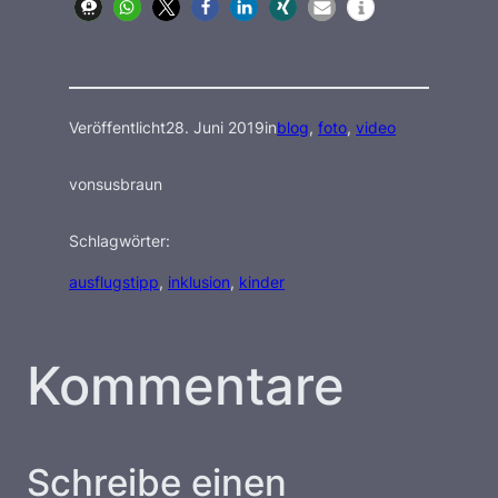
des Naturfreibads
Mettmann leben
Veröffentlicht
28. Juni 2019
in
blog
, 
foto
, 
video
von
susbraun
Schlagwörter:
ausflugstipp
, 
inklusion
, 
kinder
Kommentare
Schreibe einen