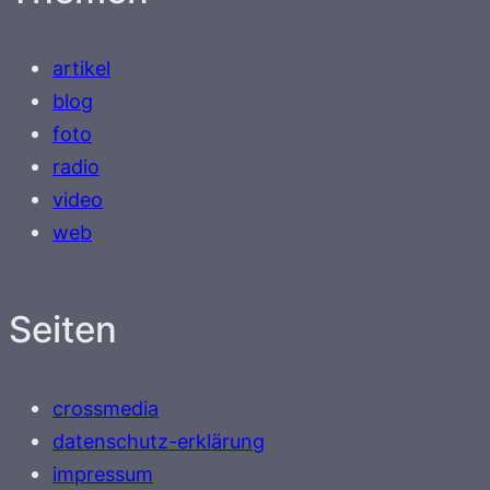
artikel
blog
foto
radio
video
web
Seiten
crossmedia
datenschutz-erklärung
impressum